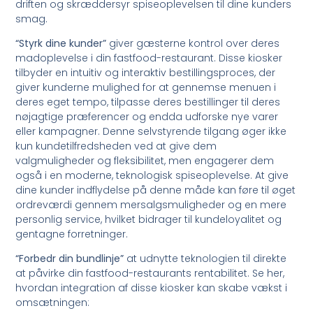
driften og skræddersyr spiseoplevelsen til dine kunders
smag.
“Styrk dine kunder”
giver gæsterne kontrol over deres
madoplevelse i din fastfood-restaurant. Disse kiosker
tilbyder en intuitiv og interaktiv bestillingsproces, der
giver kunderne mulighed for at gennemse menuen i
deres eget tempo, tilpasse deres bestillinger til deres
nøjagtige præferencer og endda udforske nye varer
eller kampagner. Denne selvstyrende tilgang øger ikke
kun kundetilfredsheden ved at give dem
valgmuligheder og fleksibilitet, men engagerer dem
også i en moderne, teknologisk spiseoplevelse. At give
dine kunder indflydelse på denne måde kan føre til øget
ordreværdi gennem mersalgsmuligheder og en mere
personlig service, hvilket bidrager til kundeloyalitet og
gentagne forretninger.
“Forbedr din bundlinje”
at udnytte teknologien til direkte
at påvirke din fastfood-restaurants rentabilitet. Se her,
hvordan integration af disse kiosker kan skabe vækst i
omsætningen: