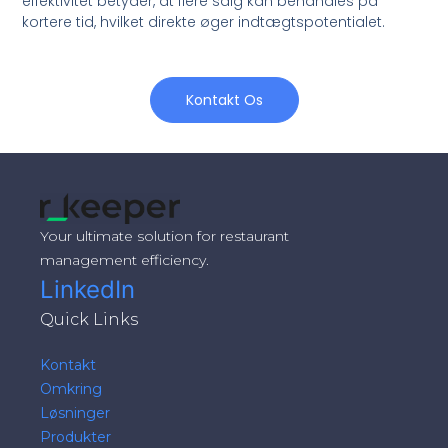
effektivitet betyder, at flere salg kan behandles på
kortere tid, hvilket direkte øger indtægtspotentialet.
Kontakt Os
Your ultimate solution for restaurant
management efficiency.
LinkedIn
Quick Links
Kontakt
Omkring
Løsninger
Produkter