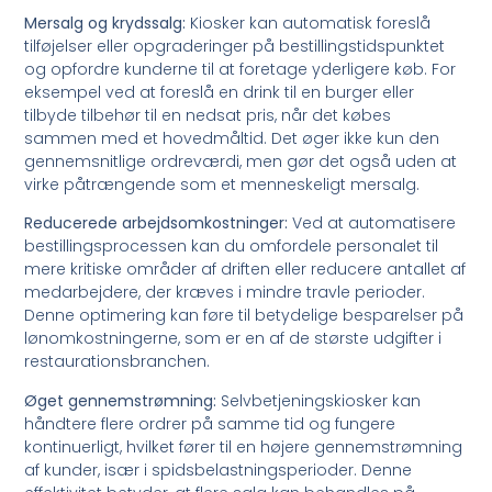
Mersalg og krydssalg:
Kiosker kan automatisk foreslå
tilføjelser eller opgraderinger på bestillingstidspunktet
og opfordre kunderne til at foretage yderligere køb. For
eksempel ved at foreslå en drink til en burger eller
tilbyde tilbehør til en nedsat pris, når det købes
sammen med et hovedmåltid. Det øger ikke kun den
gennemsnitlige ordreværdi, men gør det også uden at
virke påtrængende som et menneskeligt mersalg.
Reducerede arbejdsomkostninger:
Ved at automatisere
bestillingsprocessen kan du omfordele personalet til
mere kritiske områder af driften eller reducere antallet af
medarbejdere, der kræves i mindre travle perioder.
Denne optimering kan føre til betydelige besparelser på
lønomkostningerne, som er en af de største udgifter i
restaurationsbranchen.
Øget gennemstrømning:
Selvbetjeningskiosker kan
håndtere flere ordrer på samme tid og fungere
kontinuerligt, hvilket fører til en højere gennemstrømning
af kunder, især i spidsbelastningsperioder. Denne